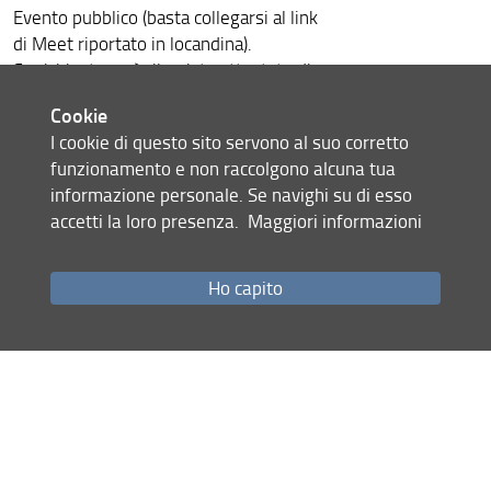
Evento pubblico (basta collegarsi al link
di Meet riportato in locandina).
Su richiesta sarà rilasciato attestato di
partecipazione (previa verifica
Cookie
dell'effettiva partecipazione per
I cookie di questo sito servono al suo corretto
l'intera durata del webinar).
funzionamento e non raccolgono alcuna tua
TLC_Sostenibilità
informazione personale. Se navighi su di esso
accetti la loro presenza.
Maggiori informazioni
Condividi
Ho capito
Mappa del sito
RSS feed
Privacy
Note Legali
Accessibilità e usabilità
Monitoraggio