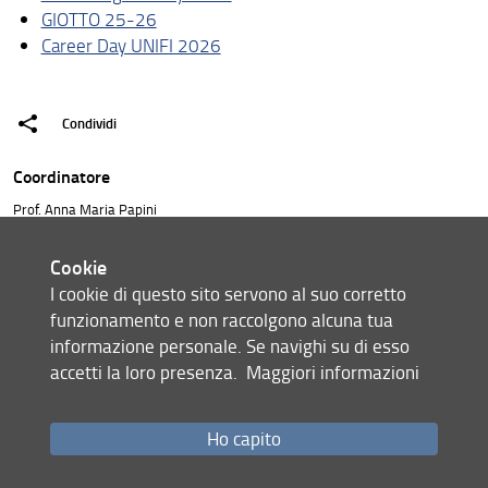
GIOTTO 25-26
Career Day UNIFI 2026
Condividi
Coordinatore
Prof. Anna Maria Papini
annamaria.papini(AT)unifi.it
Cookie
Web Master
I cookie di questo sito servono al suo corretto
funzionamento e non raccolgono alcuna tua
Dott. Marco Bonechi
informazione personale. Se navighi su di esso
marco.bonechi(AT)unifi.it
accetti la loro presenza.
Maggiori informazioni
Dott.ssa Claudia Giovani
claudia.giovani(AT)unifi.it
ultimo aggiornamento
Ho capito
04.12.2025