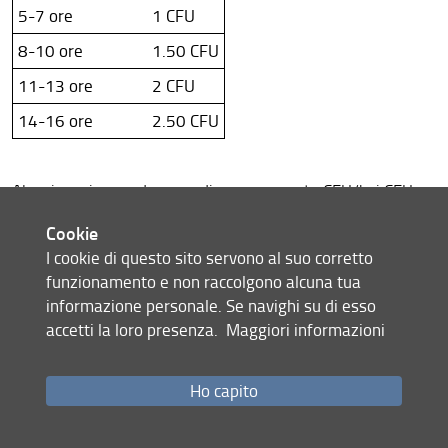
5-7 ore
1 CFU
8-10 ore
1.50 CFU
11-13 ore
2 CFU
14-16 ore
2.50 CFU
Alcuni corsi prevedono un diverso rapporto CFU/h, i CFU
riconosciuti sono indicati nella relativa scheda.
Cookie
I cookie di questo sito servono al suo corretto
IN PARTICOLARE: CORSI DI LINGUA
funzionamento e non raccolgono alcuna tua
STRANIERA
informazione personale. Se navighi su di esso
Laddove il supervisore ritenga necessaria l’acquisizione di
accetti la loro presenza.
Maggiori informazioni
un livello di conoscenza della lingua straniera (o della
lingua italiana per gli stranieri) superiore a quello
Ho capito
posseduto dal dottorando
, il conseguimento di tale livello,
se documentato con il relativo attestato del Centro
linguistico di Ateneo (CLA) o di altra istituzione accreditata